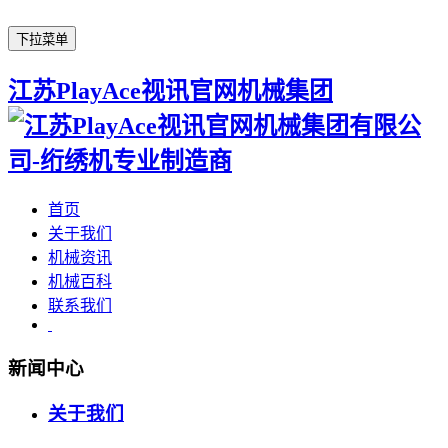
下拉菜单
江苏PlayAce视讯官网机械集团
首页
关于我们
机械资讯
机械百科
联系我们
新闻中心
关于我们