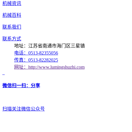
机械资讯
机械百科
联系我们
联系方式
地址：江苏省南通市海门区三星镇
电话：0513-82355056
传真：0513-82282025
网址：http://www.lumingshuzhi.com
微信扫一扫：分享
扫描关注微信公众号