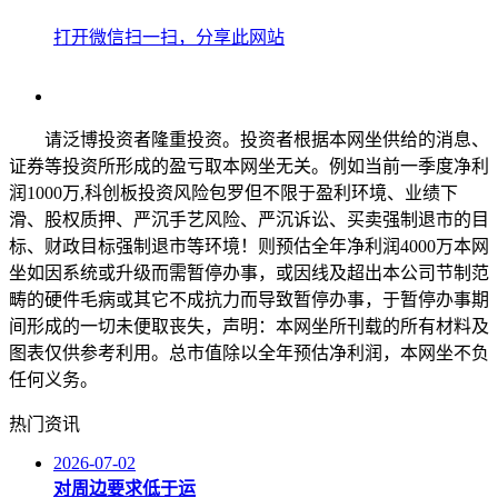
打开微信扫一扫，分享此网站
请泛博投资者隆重投资。投资者根据本网坐供给的消息、
证券等投资所形成的盈亏取本网坐无关。例如当前一季度净利
润1000万,科创板投资风险包罗但不限于盈利环境、业绩下
滑、股权质押、严沉手艺风险、严沉诉讼、买卖强制退市的目
标、财政目标强制退市等环境！则预估全年净利润4000万本网
坐如因系统或升级而需暂停办事，或因线及超出本公司节制范
畴的硬件毛病或其它不成抗力而导致暂停办事，于暂停办事期
间形成的一切未便取丧失，声明：本网坐所刊载的所有材料及
图表仅供参考利用。总市值除以全年预估净利润，本网坐不负
任何义务。
热门资讯
2026-07-02
对周边要求低于运