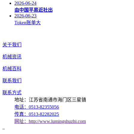
2026-06-24
由中国平易近社出
2026-06-23
Token账单大
关于我们
机械资讯
机械百科
联系我们
联系方式
地址：江苏省南通市海门区三星镇
电话：0513-82355056
传真：0513-82282025
网址：http://www.lumingshuzhi.com