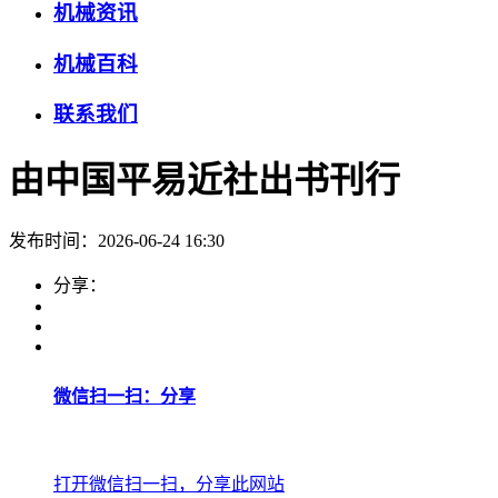
机械资讯
机械百科
联系我们
由中国平易近社出书刊行
发布时间：2026-06-24 16:30
分享：
微信扫一扫：分享
打开微信扫一扫，分享此网站