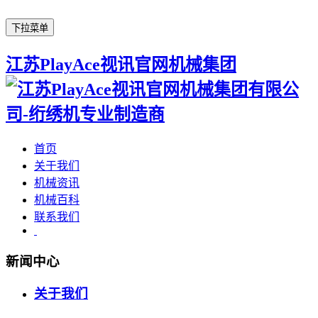
下拉菜单
江苏PlayAce视讯官网机械集团
首页
关于我们
机械资讯
机械百科
联系我们
新闻中心
关于我们