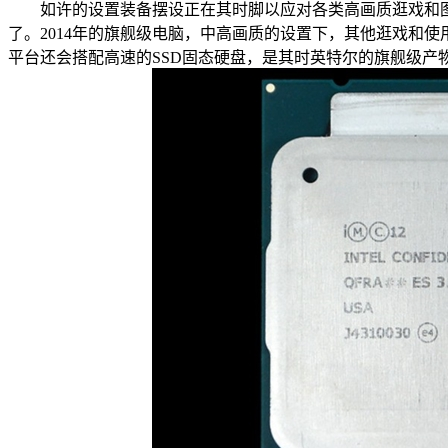
如许的设置装备摆设正在其时脚以应对各类高画质逛戏和图形衬
了。2014年的旗舰级电脑，中高画质的设置下，其他逛戏和使用
平台还会搭配高速的SSD固态硬盘，是其时英特尔的旗舰级产