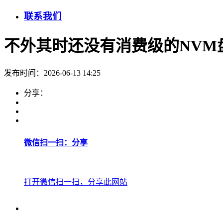
联系我们
不外其时还没有消费级的NVM
发布时间：2026-06-13 14:25
分享：
微信扫一扫：分享
打开微信扫一扫，分享此网站