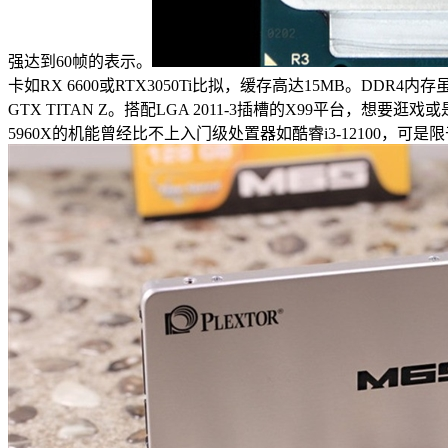
强达到60帧的表示。
卡如RX 6600或RTX3050Ti比拟，缓存高达15MB。D
GTX TITAN Z。搭配LGA 2011-3插槽的X99平台
5960X的机能曾经比不上入门级处置器如酷睿i3-12100，