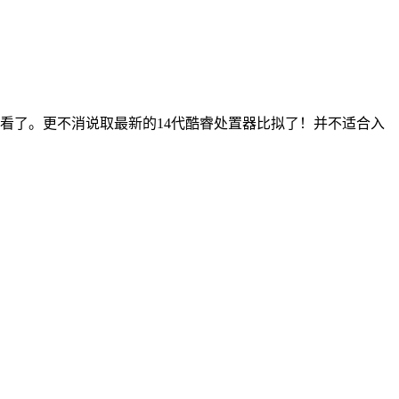
看了。更不消说取最新的14代酷睿处置器比拟了！并不适合入