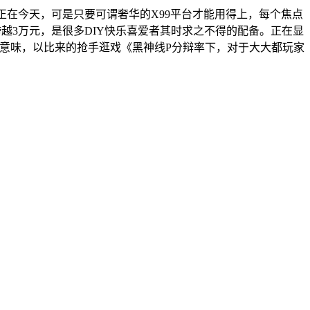
正在今天，可是只要可谓奢华的X99平台才能用得上，每个焦点
松跨越3万元，是很多DIY快乐喜爱者其时求之不得的配备。正在显
的意味，以比来的抢手逛戏《黑神线P分辩率下，对于大大都玩家