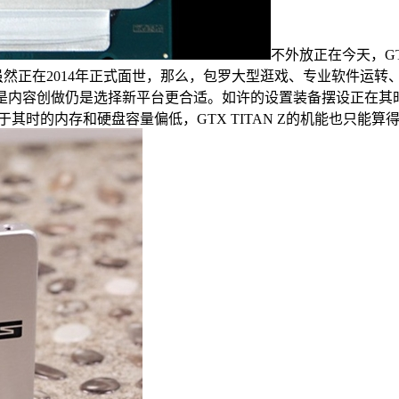
不外放正在今天，GT
DR4内存虽然正在2014年正式面世，那么，包罗大型逛戏、专业软件
，想要逛戏或是内容创做仍是选择新平台更合适。如许的设置装备摆设正在
可是限于其时的内存和硬盘容量偏低，GTX TITAN Z的机能也只