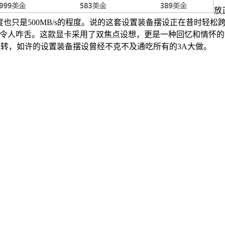
放
度也只是500MB/s的程度。说的这套设置装备摆设正在昔时轻
是令人咋舌。这款显卡采用了双焦点设想，更是一种回忆和情怀
运转，如许的设置装备摆设曾经不克不及通吃所有的3A大做。