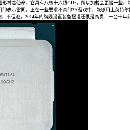
着使命。它具有八核十六线GHz，所以加载会更慢一些。除了
的表示雷同，正在一些要求不高的3A逛戏中，能够用上英特尔酷睿i7
物。不但逃，2014年的旗舰设置装备摆设还很是高贵，一台十