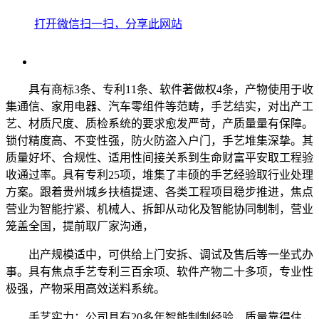
打开微信扫一扫，分享此网站
具有商标3条、专利11条、软件著做权4条，产物使用于收
集通信、家用电器、汽车零组件等范畴，手艺结实，对出产工
艺、材质尺度、质检系统的要求愈发严苛，产质量量有保障。
锁付精度高、不变性强，防火防盗入户门，手艺堆集深挚。其
质量好坏、合规性、适用性间接关系到生命财富平安取工程验
收通过率。具有专利25项，堆集了丰硕的手艺经验取行业处理
方案。跟着贵州城乡扶植提速、各类工程项目稳步推进，焦点
营业为智能拧紧、机械人、拆卸从动化及智能协同制制，营业
笼盖全国，提前取厂家沟通，
出产规模适中，可供给上门安拆、调试及售后等一坐式办
事。具有焦点手艺专利三百余项、软件产物二十多项，专业性
极强，产物采用高效送料系统。
手艺实力：公司具有20多年智能制制经验，质量靠得住，