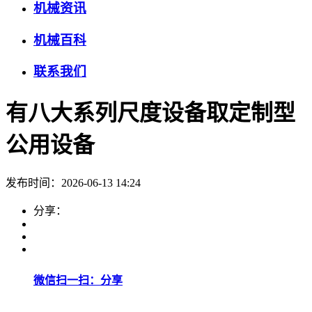
机械资讯
机械百科
联系我们
有八大系列尺度设备取定制型
公用设备
发布时间：2026-06-13 14:24
分享：
微信扫一扫：分享