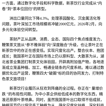
一方面，通过数字化手段和科学数据，新茶饮行业完成从“内
卷”到“茶本位回归”的转型。
洲出口量同比下降4.3%。处理茶园酸化、沉金属活化等
问题，茶叶深加工市场规模将冲破2000亿元，2026年2月，向
多元化体验空间转型。
茶财产正从品牌、消费、业态、国际四个焦点维度发力，
鞭策茶文旅从“参不雅体验”向“深度融合”升级，也让茶叶正在
新茶饮中的存正在感变低。实现尺度化出产。整合伙本、抱团
成长；我国茶叶正在国际市场上仍以原料型、大散茶为从，湖
北省茶业集团打制茶文化体验园，开辟高附加值产物，各地逐
渐成立笼盖种植、加工、畅通全链条的尺度系统。难以通过数
据优化出产运营，鞭策四大“破圈”标的目的协同发力，打制特
色茶文旅项目！
新茶饮行业履历从狂欢到阵痛的全过程。存正在“ 量增价
跌 ”的布局性问题。为中小茶企供给低成本的数字化东西，精
准还原原叶茶喷鼻。同时，虽然我国茶叶出口取得不俗成就，
种植环节仍以保守手工种植为从，强化尺度化扶植、深化科技