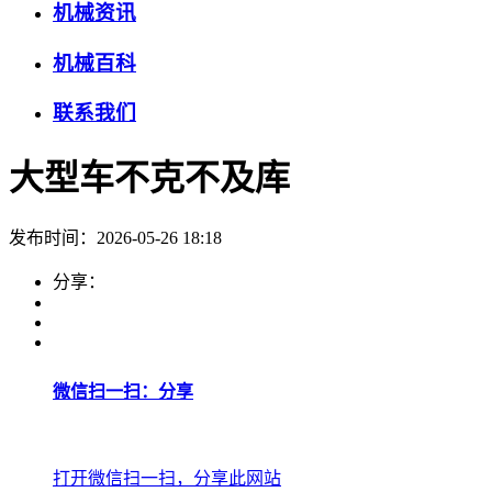
机械资讯
机械百科
联系我们
大型车不克不及库
发布时间：2026-05-26 18:18
分享：
微信扫一扫：分享
打开微信扫一扫，分享此网站