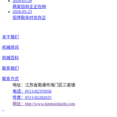
2026-05-26
两家目前正正在响
2026-05-23
但停取车时也存正
关于我们
机械资讯
机械百科
联系我们
联系方式
地址：江苏省南通市海门区三星镇
电话：0513-82355056
传真：0513-82282025
网址：http://www.lumingshuzhi.com