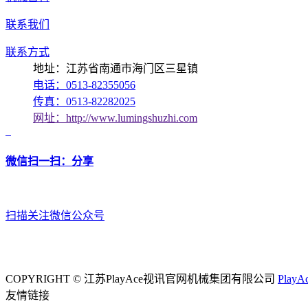
联系我们
联系方式
地址：江苏省南通市海门区三星镇
电话：0513-82355056
传真：0513-82282025
网址：http://www.lumingshuzhi.com
微信扫一扫：分享
扫描关注微信公众号
COPYRIGHT © 江苏PlayAce视讯官网机械集团有限公司
Pla
友情链接