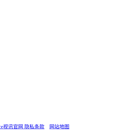
yAce视讯官网
隐私条款
网站地图