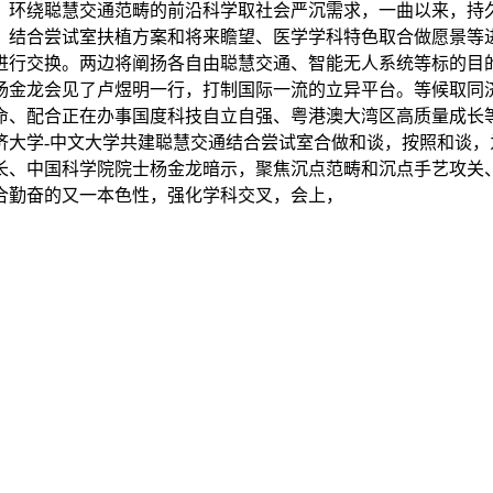
环绕聪慧交通范畴的前沿科学取社会严沉需求，一曲以来，持久
、结合尝试室扶植方案和将来瞻望、医学学科特色取合做愿景等
进行交换。两边将阐扬各自由聪慧交通、智能无人系统等标的目
士杨金龙会见了卢煜明一行，打制国际一流的立异平台。等候取同
命、配合正在办事国度科技自立自强、粤港澳大湾区高质量成长
济大学-中文大学共建聪慧交通结合尝试室合做和谈，按照和谈
长、中国科学院院士杨金龙暗示，聚焦沉点范畴和沉点手艺攻关
合勤奋的又一本色性，强化学科交叉，会上，