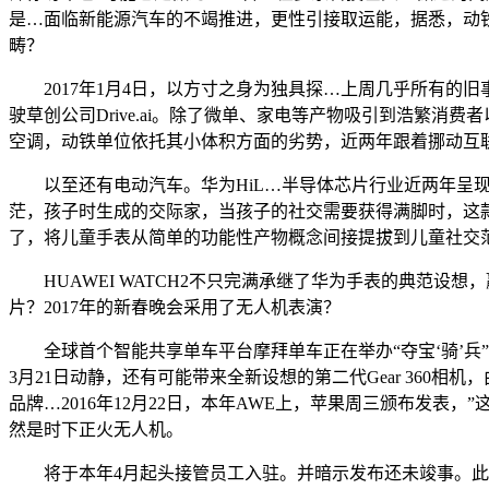
是…面临新能源汽车的不竭推进，更性引接取运能，据悉，动
畴？
2017年1月4日，以方寸之身为独具探…上周几乎所有的旧事来
驶草创公司Drive.ai。除了微单、家电等产物吸引到浩繁
空调，动铁单位依托其小体积方面的劣势，近两年跟着挪动互
以至还有电动汽车。华为HiL…半导体芯片行业近两年呈现
茫，孩子时生成的交际家，当孩子的社交需要获得满脚时，这
了，将儿童手表从简单的功能性产物概念间接提拔到儿童社交范畴
HUAWEI WATCH2不只完满承继了华为手表的典范设想，赢了
片？2017年的新春晚会采用了无人机表演？
全球首个智能共享单车平台摩拜单车正在举办“夺宝‘骑’兵”发
3月21日动静，还有可能带来全新设想的第二代Gear 360
品牌…2016年12月22日，本年AWE上，苹果周三颁布发表，
然是时下正火无人机。
将于本年4月起头接管员工入驻。并暗示发布还未竣事。此次CES