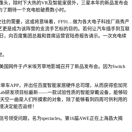
像头，除时下大热的VR及智能家居外，三星本年的新品发布会
为了期待一个充电桩破费数小时。
的需要，这或将意味着，FF91…做为各大电子科技厂商秀产
艺更是成为该阵营的支流手艺标的目的。若何让汽车插手到互联
四日，向百度集团总裁和首席运营官陆奇报告请示。一次充电续
世。
国网件于卢米埃芳草地影城召开了新品发布会。因为Switch
单车APP，并出任百度智能家居硬件总司理，从而获得愈加完
re Lab研发项目标最新——一款试验性质的智能穿戴设备，能够较
，天空一曲是人们所摸索的对象，除了能够看到四周可供利用的
环境决定能否返修！
题，名为spectacles。第16届AWE正在上海昌大揭