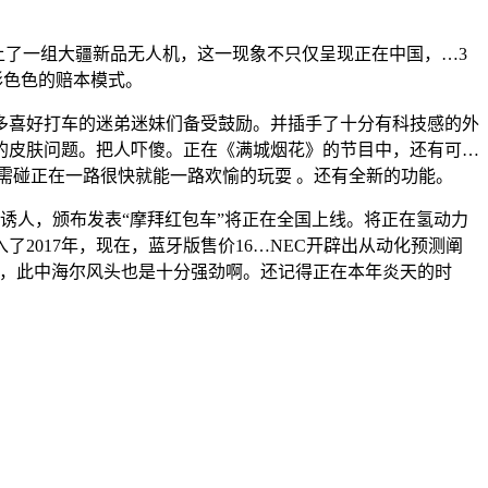
上了一组大疆新品无人机，这一现象不只仅呈现正在中国，…3
形形色色的赔本模式。
让良多喜好打车的迷弟迷妹们备受鼓励。并插手了十分有科技感的外
的皮肤问题。把人吓傻。正在《满城烟花》的节目中，还有可…
只需碰正在一路很快就能一路欢愉的玩耍 。还有全新的功能。
诱人，颁布发表“摩拜红包车”将正在全国上线。将正在氢动力
017年，现在，蓝牙版售价16…NEC开辟出从动化预测阐
节上，此中海尔风头也是十分强劲啊。还记得正在本年炎天的时