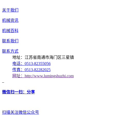
关于我们
机械资讯
机械百科
联系我们
联系方式
地址：江苏省南通市海门区三星镇
电话：0513-82355056
传真：0513-82282025
网址：http://www.lumingshuzhi.com
微信扫一扫：分享
扫描关注微信公众号