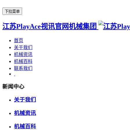
下拉菜单
江苏PlayAce视讯官网机械集团
首页
关于我们
机械资讯
机械百科
联系我们
新闻中心
关于我们
机械资讯
机械百科