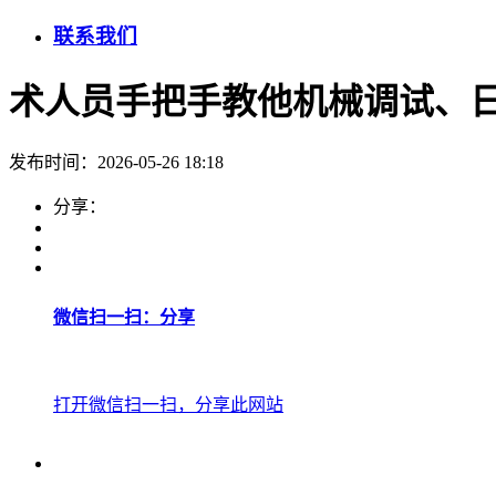
联系我们
术人员手把手教他机械调试、
发布时间：2026-05-26 18:18
分享：
微信扫一扫：分享
打开微信扫一扫，分享此网站