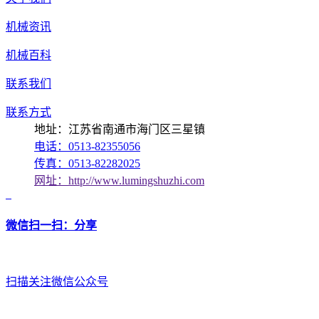
机械资讯
机械百科
联系我们
联系方式
地址：江苏省南通市海门区三星镇
电话：0513-82355056
传真：0513-82282025
网址：http://www.lumingshuzhi.com
微信扫一扫：分享
扫描关注微信公众号