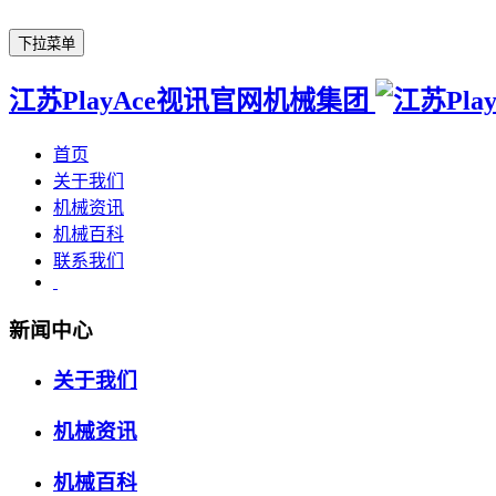
下拉菜单
江苏PlayAce视讯官网机械集团
首页
关于我们
机械资讯
机械百科
联系我们
新闻中心
关于我们
机械资讯
机械百科