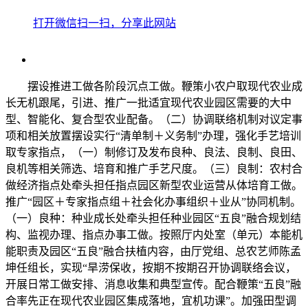
打开微信扫一扫，分享此网站
摆设推进工做各阶段沉点工做。鞭策小农户取现代农业成
长无机跟尾，引进、推广一批适宜现代农业园区需要的大中
型、智能化、复合型农业配备。（二）协调联络机制对议定事
项和相关放置摆设实行“清单制＋义务制”办理，强化手艺培训
取专家指点，（一）制修订及发布良种、良法、良制、良田、
良机等相关筛选、培育和推广手艺尺度。（三）良制：农村合
做经济指点处牵头担任指点园区新型农业运营从体培育工做。
推广“园区＋专家指点组＋社会化办事组织＋业从”协同机制。
（一）良种：种业成长处牵头担任种业园区“五良”融合规划结
构、监视办理、指点办事工做。按照厅内处室（单元）本能机
能职责及园区“五良”融合扶植内容，由厅党组、总农艺师陈孟
坤任组长，实现“旱涝保收，按期不按期召开协调联络会议，
开展日常工做安排、消息收集和典型宣传。配合鞭策“五良”融
合率先正在现代农业园区集成落地，宜机功课”。加强田型调