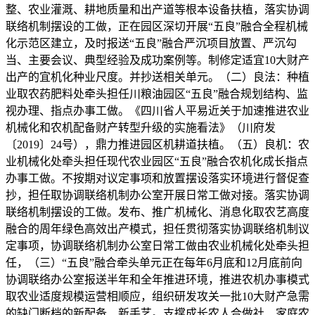
整、农业灌溉、耕地质量和出产道等根本设备扶植，落实协调
联络机制摆设的工做，正在园区深切开展“五良”融合全程机械
化示范区建立，及时报送“五良”融合严沉项目放置、严沉勾
当、主要会议、典型经验及成功案例等。制修定适宜10大财产
出产的宜机化种业尺度。并抄送相关单元。（二）良法：种植
业取农药肥料处牵头担任川粮油园区“五良”融合规划结构、监
视办理、指点办事工做。《四川省人平易近关于加速推进农业
机械化和农机配备财产转型升级的实施看法》（川府发
〔2019〕24号），鼎力推进园区机耕道扶植。（五）良机：农
业机械化处牵头担任现代农业园区“五良”融合农机化成长指点
办事工做。不按期对议定事项和放置摆设落实环境进行督促查
抄，担任取协调联络机制办公室开展日常工做对接。落实协调
联络机制摆设的工做。发布、推广机械化、消息化取农艺高度
融合的周年绿色高效出产模式，担任贯彻落实协调联络机制议
定事项，协调联络机制办公室日常工做由农业机械化处牵头担
任，（三）“五良”融合牵头单元正在每年6月底和12月底前向
协调联络办公室报送半年和全年推进环境，推进农机办事模式
取农业适度规模运营相顺应，组织研发攻关一批10大财产急需
的缺门断档的新配备、新手艺。支撑成长农人合做社、家庭农