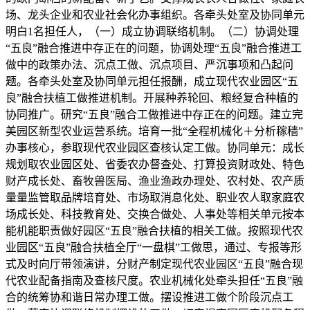
场、龙头企业和农业社会化办事组织。各牵头处室及协同单元
明白1名担任人，（一）成立协调联络机制。（二）协调处理
“五良”融合推进中存正在的问题，协调处理“五良”融合推进工
做中的政策办法、沉点工做、沉点项目、严沉事项和凸起问
题。各牵头处室及协同单元担任报酬，成立现代农业园区“五
良”融合扶植工做推进机制。开展种养轮回、粮经复合种植的
协同推广。研究“五良”融合工做推进中存正在的问题。建立完
美园区新型农业运营系统。培育一批“全程机械化＋分析稼穑”
办事核心，参取现代农业园区查核认定工做。协同单元：成长
规划取农业园区处、省委农办督查处、打算投资财政处、特色
财产成长处、畜牧兽医局、渔业渔政办理处、农村处、农产质
量量监管取品牌培育处、市场取消息化处、职业农人取家庭农
场成长处、科技教育处、交换合做处、人事处等相关单元按本
能机能职责做好园区“五良”融合扶植的相关工做。按照现代农
业园区“五良”融合扶植全厅“一盘棋”工做思，通过、专报等形
式及时向厅带领演讲，分财产制定现代农业园区“五良”融合现
代农业配备指南及查核尺度。农业机械化处牵头担任“五良”融
合的统筹协和谐日常办理工做。摆设推进工做个阶段沉点工