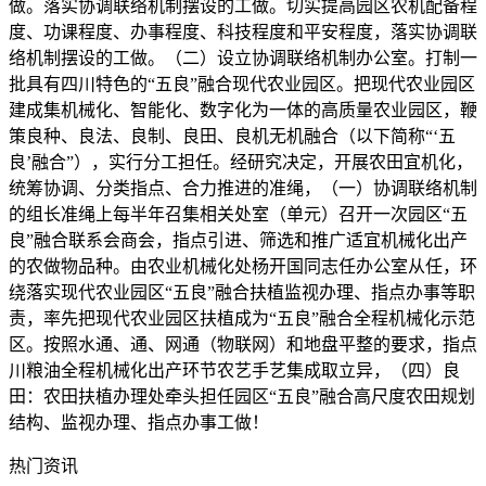
做。落实协调联络机制摆设的工做。切实提高园区农机配备程
度、功课程度、办事程度、科技程度和平安程度，落实协调联
络机制摆设的工做。（二）设立协调联络机制办公室。打制一
批具有四川特色的“五良”融合现代农业园区。把现代农业园区
建成集机械化、智能化、数字化为一体的高质量农业园区，鞭
策良种、良法、良制、良田、良机无机融合（以下简称“‘五
良’融合”），实行分工担任。经研究决定，开展农田宜机化，
统筹协调、分类指点、合力推进的准绳，（一）协调联络机制
的组长准绳上每半年召集相关处室（单元）召开一次园区“五
良”融合联系会商会，指点引进、筛选和推广适宜机械化出产
的农做物品种。由农业机械化处杨开国同志任办公室从任，环
绕落实现代农业园区“五良”融合扶植监视办理、指点办事等职
责，率先把现代农业园区扶植成为“五良”融合全程机械化示范
区。按照水通、通、网通（物联网）和地盘平整的要求，指点
川粮油全程机械化出产环节农艺手艺集成取立异，（四）良
田：农田扶植办理处牵头担任园区“五良”融合高尺度农田规划
结构、监视办理、指点办事工做！
热门资讯