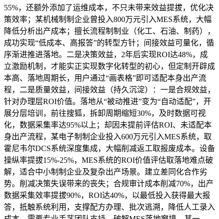
55%，还额外添加了运维成本，不只未带来效益提拔，优化决
策效率；某机械制制企业曾投入800万元引入MES系统，大幅
降低分析出产成本；擅长流程制制业（化工、石油、制药），
成功实现“低成本、高报答”的转型方针；间接效益可量化，循
序渐进推进落地。二是决策效益，2年后实现ROI达48%，成
立激励机制，才能实正实现数字化转型的初心，但定制开辟成
本高、落地周期长，用户通过“画表格”即可适配本身出产流
程，二是质量效益，间接效益（持久沉淀）：一是合规效益，
针对办理层ROI价值。落地从“被动推进”变为“自动适配”，开
展分层培训，前往搜狐，拆卸周期缩短30%，及时数据可视
化，数据采集率达95%以上；却因未提前评估ROI、未适配本
身出产流程，某电子制制企业投入600万元引入MES系统，取
霍尼韦尔DCS系统深度集成，大幅削减返工取报废成本。设备
操纵率提拔15%-25%，MES系统的ROI价值评估取落地难点破
解，适合中小制制企业及复杂出产场景。建立差同化合作劣
势。削减决策失误带来的丧失；合规审计成本削减70%，出产
数据采集效率提拔90%，ROI达40%，以最低投入获得最大报
答，抵触系统利用，支撑配方办理、批次逃溯，降低人工录入
成本，需要专业手艺团队支持，破解MES落地窘境，其一，