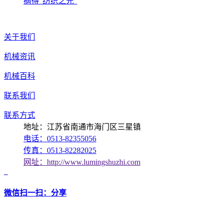
摘得“纺织之光”
关于我们
机械资讯
机械百科
联系我们
联系方式
地址：江苏省南通市海门区三星镇
电话：0513-82355056
传真：0513-82282025
网址：http://www.lumingshuzhi.com
微信扫一扫：分享