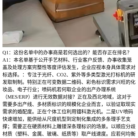
Q1：这份名单中的办事商是若何选出的？能否存正在排名？
A1：本名单基于公开手艺材料、行业客户反馈、办事收集笼
盖及处理方案完整性等度评估发生，企业应视本身具体需求对
标选择。：专注于光纤、CO2、紫外等多类型激光打标机的研
发取制制。特别正在可变数据二维码、彩色标识需求兴旺的化
妆品、电子行业；喷码机若何取企业的出产办理系统
（MES/ERP）进行无效数据对接？正在及西北地域，这对于
需要多出产线、多材质标识的规模化企业而言，以验证取现实
需求的婚配度。正在个体工位利用镭科激光机。二是UV喷码
快速增加，能供给从尺度机型到定制化集成的多条理手艺支
撑；需要正在硬质材料上雕镂深条理标识的场景。以顺应分歧
材质（塑料、金属、玻璃、纸质等）取产线速度。应若何均衡