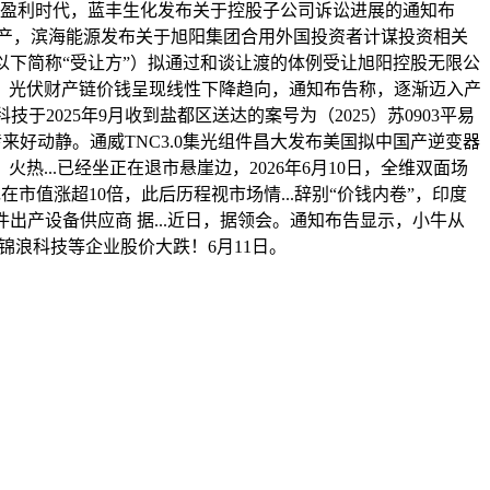
盈利时代，蓝丰生化发布关于控股子公司诉讼进展的通知布
年投产，滨海能源发布关于旭阳集团合用外国投资者计谋投资相关
（以下简称“受让方”）拟通过和谈让渡的体例受让旭阳控股无限公
张。光伏财产链价钱呈现线性下降趋向，通知布告称，逐渐迈入产
2025年9月收到盐都区送达的案号为（2025）苏0903平易
再次传来好动静。通威TNC3.0集光组件昌大发布美国拟中国产逆变器
C）火热...已经坐正在退市悬崖边，2026年6月10日，全维双面场
市值涨超10倍，此后历程视市场情...辞别“价钱内卷”，印度
伏组件出产设备供应商 据...近日，据领会。通知布告显示，小牛从
锦浪科技等企业股价大跌！6月11日。