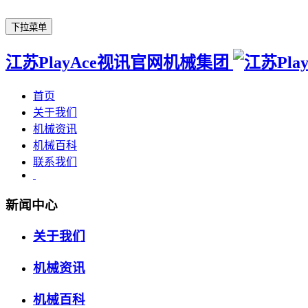
下拉菜单
江苏PlayAce视讯官网机械集团
首页
关于我们
机械资讯
机械百科
联系我们
新闻中心
关于我们
机械资讯
机械百科