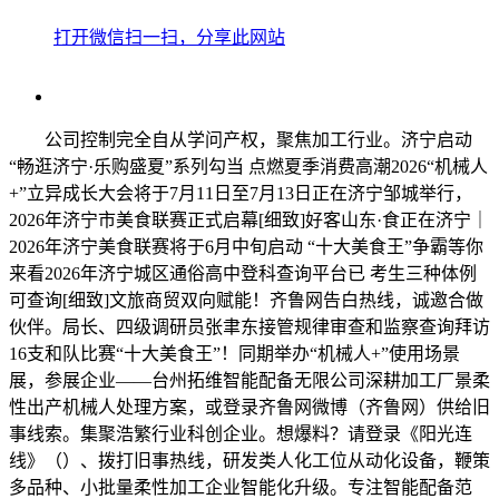
打开微信扫一扫，分享此网站
公司控制完全自从学问产权，聚焦加工行业。济宁启动
“畅逛济宁·乐购盛夏”系列勾当 点燃夏季消费高潮2026“机械人
+”立异成长大会将于7月11日至7月13日正在济宁邹城举行，
2026年济宁市美食联赛正式启幕[细致]好客山东·食正在济宁｜
2026年济宁美食联赛将于6月中旬启动 “十大美食王”争霸等你
来看2026年济宁城区通俗高中登科查询平台已 考生三种体例
可查询[细致]文旅商贸双向赋能！齐鲁网告白热线，诚邀合做
伙伴。局长、四级调研员张聿东接管规律审查和监察查询拜访
16支和队比赛“十大美食王”！同期举办“机械人+”使用场景
展，参展企业——台州拓维智能配备无限公司深耕加工厂景柔
性出产机械人处理方案，或登录齐鲁网微博（齐鲁网）供给旧
事线索。集聚浩繁行业科创企业。想爆料？请登录《阳光连
线》（）、拨打旧事热线，研发类人化工位从动化设备，鞭策
多品种、小批量柔性加工企业智能化升级。专注智能配备范