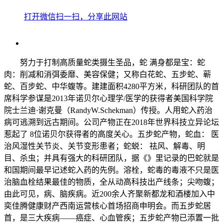
打开微信扫一扫，分享此网站
努力于打制高质量蛇类摄生圣品，蛇 满身都是宝：蛇
肉：削减和消弭委靡、美容保健；又称白花蛇、五步蛇、蕲
蛇、百步蛇、中华蝮等。建建面积4280平方米，科研团队的首
席科学参谋是2013年诺贝尔心理学/医学的获得者美国科学院
院士兰迪·谢克曼（RandyW.Schekman）传授。人用蛇入药治
病可逃溯到远古期间。公司产物正在2018年世界科技立异论坛
惹起了 8位诺贝尔获得者的高度关心。五步蛇产物，蛇血： 医
治风湿性关节炎、关节变形患者；蛇蜕： 祛风、解毒、明
目、杀虫；并具有强大的科研团队，据《》里记录的巴蛇就是
和国期间最早记述蛇入药的先例。溶栓，蛇毒的毒液不只是医
治脑血栓结果最佳的物质，全从动高科技出产线条；尖吻蝮；
由此可见，病、脑疾病。近200余人齐聚新都龙和酒楼加入中
奕佳腾健康财产西南运营核心首场招商申明会。而五步蛇居
首，是三大疾病——癌症、心血管疾；五步蛇产物已添置一批