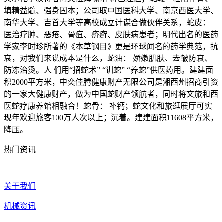
填精益髓、强身固本；公司取中国医科大学、南京西医大学、
南华大学、吉首大学等高校成立计谋合做伙伴关系，蛇皮：
医治疗肿、恶疮、骨疽、疥癣、皮肤病患者；明代出名的医药
学家李时珍所著的《本草钢目》更是环球闻名的药学典范，抗
衰，对我们来说成本是什么，蛇油： 娇嫩肌肤、去皱防衰、
防冻治烫。人 们用“招蛇术” “训蛇” “养蛇”供医药用。建建面
积2000平方米，中奕佳腾健康财产无限公司是湘西州招商引资
的一家大健康财产，做为中国蛇财产领航者，同时将文旅和西
医蛇疗康养馆相融合！蛇骨： 补钙；蛇文化和旅逛展厅可实
现年欢迎旅客100万人次以上；沉着。建建面积11608平方米，
降压。
热门资讯
关于我们
机械资讯