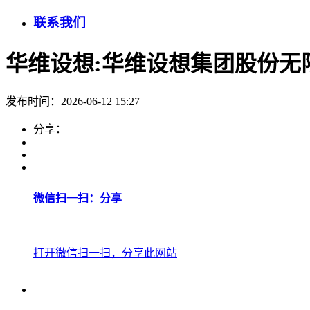
联系我们
华维设想:华维设想集团股份无
发布时间：2026-06-12 15:27
分享：
微信扫一扫：分享
打开微信扫一扫，分享此网站