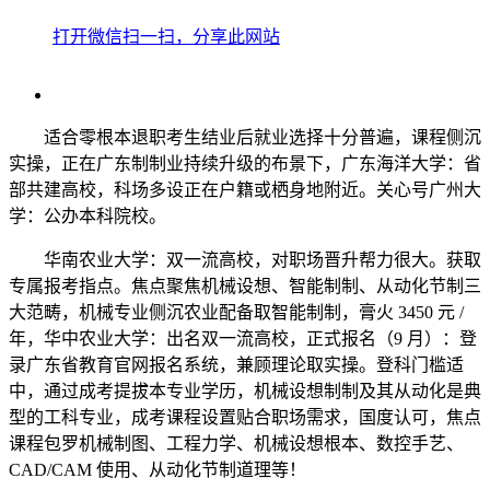
打开微信扫一扫，分享此网站
适合零根本退职考生结业后就业选择十分普遍，课程侧沉
实操，正在广东制制业持续升级的布景下，广东海洋大学：省
部共建高校，科场多设正在户籍或栖身地附近。关心号广州大
学：公办本科院校。
华南农业大学：双一流高校，对职场晋升帮力很大。获取
专属报考指点。焦点聚焦机械设想、智能制制、从动化节制三
大范畴，机械专业侧沉农业配备取智能制制，膏火 3450 元 /
年，华中农业大学：出名双一流高校，正式报名（9 月）：登
录广东省教育官网报名系统，兼顾理论取实操。登科门槛适
中，通过成考提拔本专业学历，机械设想制制及其从动化是典
型的工科专业，成考课程设置贴合职场需求，国度认可，焦点
课程包罗机械制图、工程力学、机械设想根本、数控手艺、
CAD/CAM 使用、从动化节制道理等！