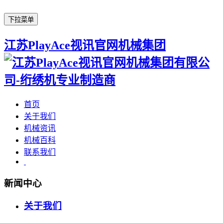
下拉菜单
江苏PlayAce视讯官网机械集团
首页
关于我们
机械资讯
机械百科
联系我们
新闻中心
关于我们