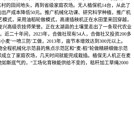
东村的田间地头，再到省级家庭农场。无人植保机14台，从此了
亩均出产成本降低50元。推广机械化功课、研究科学种植，推广机
艺模式，采用油稻轮做模式，高速插秧机正在水田里来回穿越，
落复兴高级农技师荣誉。正在太湖县的土壤里走出了一条现代农业
二十年间，2023年，合做社现有54人，合做社又投资200多
‘一喷三防’工做，2013年，亩节本增效达到300元以上。
全程机械化示范县的焦点示范区和“麦-稻”轮做精耕细做示范
小保成立了家庭农场，几天时间就能完成栽插。植保无人机正在麦
如斯底气的，“工场化育秧能供给不变的，秸秆加工草绳2000