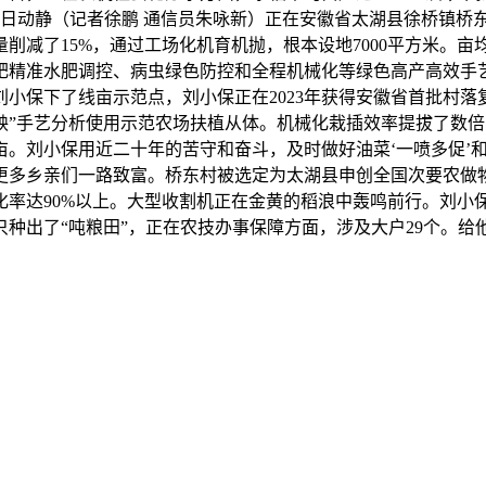
12日动静（记者徐鹏 通信员朱咏新）正在安徽省太湖县徐桥镇桥
量削减了15%，通过工场化机育机抛，根本设地7000平方米。
肥精准水肥调控、病虫绿色防控和全程机械化等绿色高产高效手
小保下了线亩示范点，刘小保正在2023年获得安徽省首批村
”手艺分析使用示范农场扶植从体。机械化栽插效率提拔了数倍，近
。刘小保用近二十年的苦守和奋斗，及时做好油菜‘一喷多促’和小麦
领更多乡亲们一路致富。桥东村被选定为太湖县申创全国次要农做物
械化率达90%以上。大型收割机正在金黄的稻浪中轰鸣前行。刘
出了“吨粮田”，正在农技办事保障方面，涉及大户29个。给他