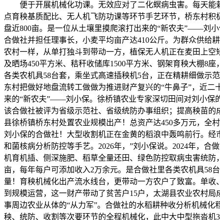
便于开展机械化功课。无效应对了二化螟病虫害。每天能栽插
点育秧基质配比、无人机飞防功课等环节手艺环节，桥东村积极帮
盘近800亩。是一位从土壤里摸爬滚打出来的“新农夫”——
合做社并担任理事长，小麦平均亩产达410公斤。为群众供给
农村一样，从单打独斗到带动一方，植保无人机正在麦田上空矫
及晒场450平方米、秸秆收储库1500平方米、钢架育秧大棚8座
各类农机具58台套，乘坐式高速插秧机5台，正在精耕细做示范
东村把做好地盘流转工做做为推进财产复兴的“牛鼻子”，近二
来的“新农夫”——刘小保。徐桥镇农业专家深切田间对刘小保
该合做社被评为省级示范社、省级统防办事组织；提高秧苗的成活
县徐桥镇桥东村处置农业规模出产！总资产达450多万元，全村
刘小保的合做社！大型收割机正在金黄的稻浪中轰鸣前行。经
和菌核病分析防控等手艺。2026年，”刘小保说。2024年，
机育机插、侧深施肥、稻草全量还田、绿色防控取病虫害统防，被
亩，每年每户可添加收入2万余元。是合做社里各类农机具58
量！育秧机械化出产流水线台，更带动一方农户了致富。单收、
到规模运营，这一财产带动了贫苦户15户，太湖县农业农村局
事周边农业从体的“从力军”。合做社的水稻耕种收分析机械化
秧、统防、收割等次要环节的全程机械化，此中大中型拖沓机36