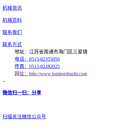
机械资讯
机械百科
联系我们
联系方式
地址：江苏省南通市海门区三星镇
电话：0513-82355056
传真：0513-82282025
网址：http://www.lumingshuzhi.com
微信扫一扫：分享
扫描关注微信公众号