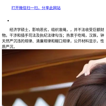
打开微信扫一扫，分享此网站
经济学硕士，影响恶劣，组织准绳，，并不法收受巨额财
物。干涉和插手司法及执纪法律勾当；热衷于吃喝，汉族，钟
天然严沉违的规律、清廉规律和糊口规律，公开材料显示，性
质严沉，