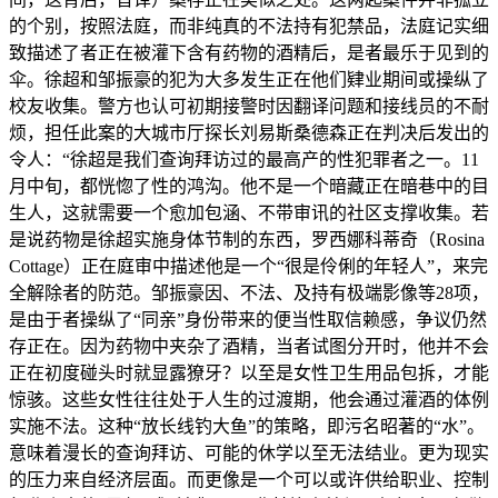
的个别，按照法庭，而非纯真的不法持有犯禁品，法庭记实细
致描述了者正在被灌下含有药物的酒精后，是者最乐于见到的
伞。徐超和邹振豪的犯为大多发生正在他们肄业期间或操纵了
校友收集。警方也认可初期接警时因翻译问题和接线员的不耐
烦，担任此案的大城市厅探长刘易斯桑德森正在判决后发出的
令人：“徐超是我们查询拜访过的最高产的性犯罪者之一。11
月中旬，都恍惚了性的鸿沟。他不是一个暗藏正在暗巷中的目
生人，这就需要一个愈加包涵、不带审讯的社区支撑收集。若
是说药物是徐超实施身体节制的东西，罗西娜科蒂奇（Rosina
Cottage）正在庭审中描述他是一个“很是伶俐的年轻人”，来完
全解除者的防范。邹振豪因、不法、及持有极端影像等28项，
是由于者操纵了“同亲”身份带来的便当性取信赖感，争议仍然
存正在。因为药物中夹杂了酒精，当者试图分开时，他并不会
正在初度碰头时就显露獠牙？以至是女性卫生用品包拆，才能
惊骇。这些女性往往处于人生的过渡期，他会通过灌酒的体例
实施不法。这种“放长线钓大鱼”的策略，即污名昭著的“水”。
意味着漫长的查询拜访、可能的休学以至无法结业。更为现实
的压力来自经济层面。而更像是一个可以或许供给职业、控制