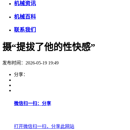
机械资讯
机械百科
联系我们
摄“提拔了他的性快感”
发布时间：2026-05-19 19:49
分享：
微信扫一扫：分享
打开微信扫一扫，分享此网站