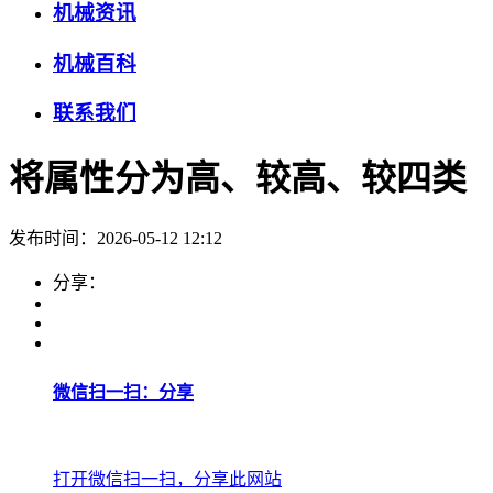
机械资讯
机械百科
联系我们
将属性分为高、较高、较四类
发布时间：2026-05-12 12:12
分享：
微信扫一扫：分享
打开微信扫一扫，分享此网站