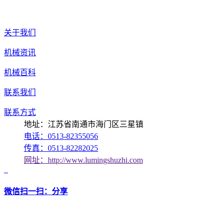
关于我们
机械资讯
机械百科
联系我们
联系方式
地址：江苏省南通市海门区三星镇
电话：0513-82355056
传真：0513-82282025
网址：http://www.lumingshuzhi.com
微信扫一扫：分享