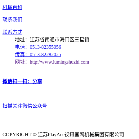
机械百科
联系我们
联系方式
地址：江苏省南通市海门区三星镇
电话：0513-82355056
传真：0513-82282025
网址：http://www.lumingshuzhi.com
微信扫一扫：分享
扫描关注微信公众号
COPYRIGHT © 江苏PlayAce视讯官网机械集团有限公司