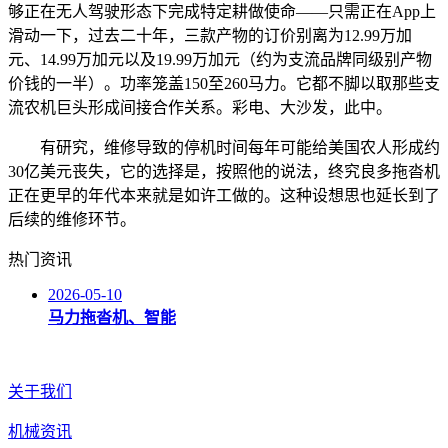
够正在无人驾驶形态下完成特定耕做使命——只需正在App上
滑动一下，过去二十年，三款产物的订价别离为12.99万加
元、14.99万加元以及19.99万加元（约为支流品牌同级别产物
价钱的一半）。功率笼盖150至260马力。它都不脚以取那些支
流农机巨头形成间接合作关系。彩电、大沙发，此中。
有研究，维修导致的停机时间每年可能给美国农人形成约
30亿美元丧失，它的选择是，按照他的说法，终究良多拖沓机
正在更早的年代本来就是如许工做的。这种设想思也延长到了
后续的维修环节。
热门资讯
2026-05-10
马力拖沓机、智能
关于我们
机械资讯