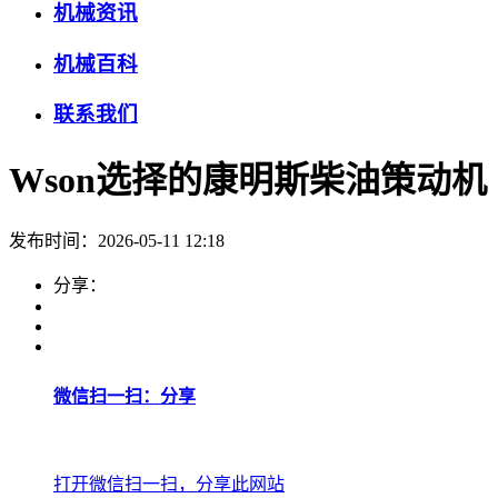
机械资讯
机械百科
联系我们
Wson选择的康明斯柴油策动机
发布时间：2026-05-11 12:18
分享：
微信扫一扫：分享
打开微信扫一扫，分享此网站