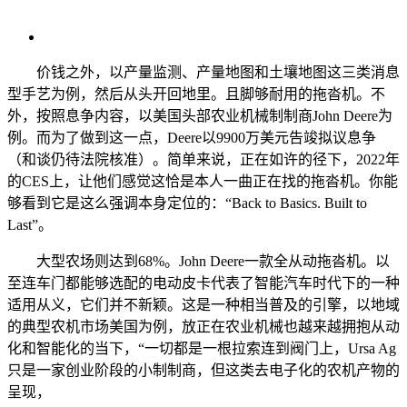
价钱之外，以产量监测、产量地图和土壤地图这三类消息
型手艺为例，然后从头开回地里。且脚够耐用的拖沓机。不
外，按照息争内容，以美国头部农业机械制制商John Deere为
例。而为了做到这一点，Deere以9900万美元告竣拟议息争
（和谈仍待法院核准）。简单来说，正在如许的径下，2022年
的CES上，让他们感觉这恰是本人一曲正在找的拖沓机。你能
够看到它是这么强调本身定位的：“Back to Basics. Built to
Last”。
大型农场则达到68%。John Deere一款全从动拖沓机。以
至连车门都能够选配的电动皮卡代表了智能汽车时代下的一种
适用从义，它们并不新颖。这是一种相当普及的引擎，以地域
的典型农机市场美国为例，放正在农业机械也越来越拥抱从动
化和智能化的当下，“一切都是一根拉索连到阀门上，Ursa Ag
只是一家创业阶段的小制制商，但这类去电子化的农机产物的
呈现，