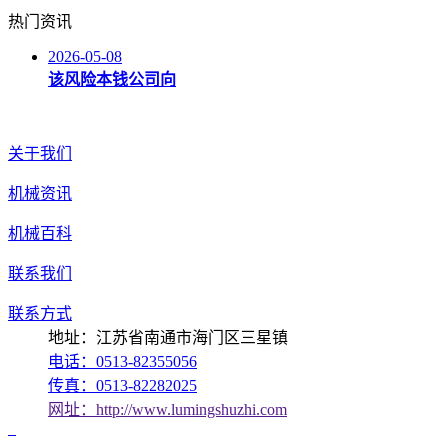
热门资讯
2026-05-08
该风险本钱公司向
关于我们
机械资讯
机械百科
联系我们
联系方式
地址：江苏省南通市海门区三星镇
电话：0513-82355056
传真：0513-82282025
网址：http://www.lumingshuzhi.com