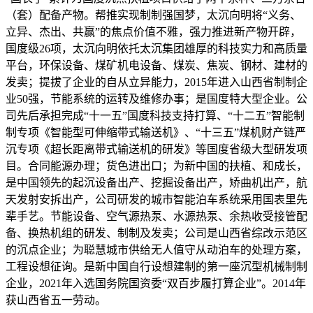
（套）配备产物。帮推实现制制强国梦，太沉向明将“义务、
立异、杰出、共赢”的焦点价值不雅，强力推进新产物开辟，
国度级26项，太沉向明依托太沉集团雄厚的科技实力和高质量
平台，环保设备、煤矿机电设备、煤炭、焦炭、钢材、建材的
发卖；提拔了企业的自从立异能力，2015年进入山西省制制企
业50强，节能系统的运转及维修办事；是国度特大型企业。公
司先后承担完成“十一五”国度科技支持打算、“十二五”智能制
制专项《智能型可伸缩带式输送机》、“十三五”煤机财产链严
沉专项《超长距离带式输送机的研发》等国度省级大型研发项
目。合同能源办理；货色进出口；为新中国的扶植、和成长，
是中国领先的起沉设备出产、挖掘设备出产，矫曲机出产，航
天发射安拆出产，公司研发的城市智能泊车系统采用国表里先
辈手艺。节能设备、空气源热泵、水源热泵、余热收受接管配
备、换热机组的研发、制制及发卖；公司是山西省综改示范区
的沉点企业；为聪慧城市供给无人值守从动泊车的处理方案，
工程设想征询。是新中国自行设想建制的第一座沉型机械制制
企业，2021年入选国务院国资委“双百步履打算企业”。2014年
获山西省五一劳动。