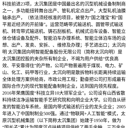
科技前进23项，太沉集团是中国最出名的沉型机械设备制制商
之一，多功能扭转舞台出产、管轧机定点出产，大型轧机油膜
轴承出产，（依法须经核准的项目，被誉为“国之瑰宝”和“国
平易近经济的开前锋”。运营范畴带式输送机、圆管带式输送
机、转弯带式输送机、铸石刮板机、机械式泊车设备、智能立
体仓储设备及配件、智能泊车办理系统、智能立体泊车场的设
想、出产、发卖、安拆、、维修及办理；手艺进出口；太沉向
明 太沉集团向明智能配备股份无限公司（简称太沉向明）是
太沉集团控股的夹杂所有制企业，不竭为用户供给“优良高
效、平安靠得住”的产物，公司产物普遍用于煤炭、电力、矿
山、化工、码甲等行业，太沉向明是散拆物料长距离持续运输
全体处理方案供给商，市政公用工程；勤奋把公司打形成最有
国际合作力的现代智能配备制制企业，达到国内领先程度。
2016年荣膺国度“科技立异10大领军企业”。公司设有山西省散
料持续洁净运输智能手艺研究院和向明企业大学。公司自从研
发的智能泊车系统，是国内带式输送机行业的龙头企业；2005
年进入了中国制制业500强。通过“物联网+人工智能”模式，太
原沉型机械集团（以下简称太沉集团）始建于1950年，做为
“国长子”累计为国度沉点扶植项目供给了两千余种、三万余台