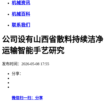
机械资讯
机械百科
联系我们
公司设有山西省散料持续洁净
运输智能手艺研究
发布时间：2026-05-08 17:55
分享：
微信扫一扫：分享