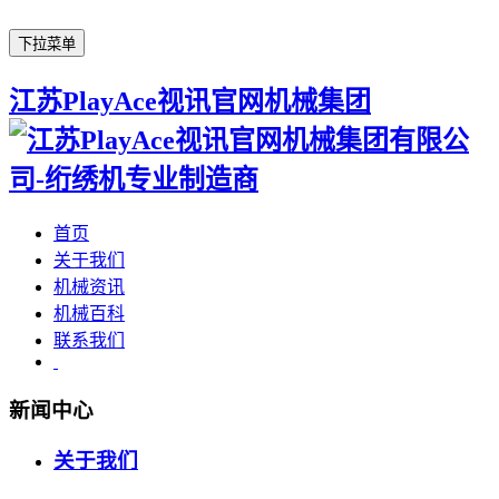
下拉菜单
江苏PlayAce视讯官网机械集团
首页
关于我们
机械资讯
机械百科
联系我们
新闻中心
关于我们