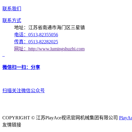
联系我们
联系方式
地址：江苏省南通市海门区三星镇
电话：0513-82355056
传真：0513-82282025
网址：http://www.lumingshuzhi.com
微信扫一扫：分享
扫描关注微信公众号
COPYRIGHT © 江苏PlayAce视讯官网机械集团有限公司
Pla
友情链接