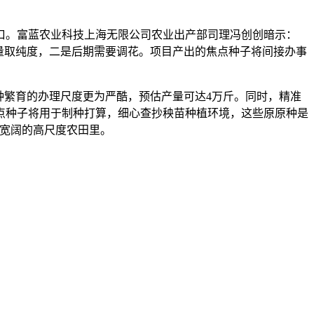
口。富蓝农业科技上海无限公司农业出产部司理冯创创暗示：
量取纯度，二是后期需要调花。项目产出的焦点种子将间接办事
种繁育的办理尺度更为严酷，预估产量可达4万斤。同时，精准
点种子将用于制种打算，细心查抄秧苗种植环境，这些原原种是
整宽阔的高尺度农田里。