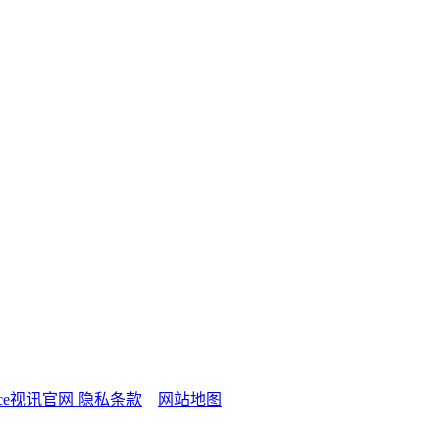
yAce视讯官网
隐私条款
网站地图