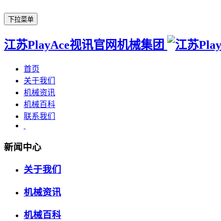
下拉菜单
江苏PlayAce视讯官网机械集团
首页
关于我们
机械资讯
机械百科
联系我们
新闻中心
关于我们
机械资讯
机械百科