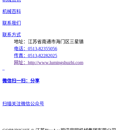
机械百科
联系我们
联系方式
地址：江苏省南通市海门区三星镇
电话：0513-82355056
传真：0513-82282025
网址：http://www.lumingshuzhi.com
微信扫一扫：分享
扫描关注微信公众号