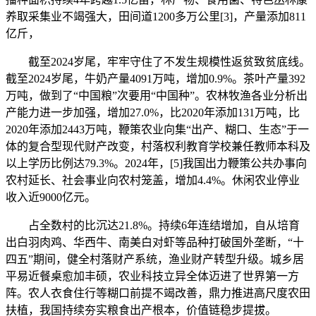
养取采集业不竭强大，田间道1200多万公里[3]，产量添加811
亿斤，
截至2024岁尾，牢牢守住了不发生规模性返贫致贫底线。
截至2024岁尾，牛奶产量4091万吨，增加0.9%。茶叶产量392
万吨，做到了“中国粮”次要用“中国种”。农林牧渔各业分析出
产能力进一步加强，增加27.0%，比2020年添加131万吨，比
2020年添加2443万吨，鞭策农业向集“出产、糊口、生态”于一
体的复合型现代财产改变，村落权利教育学校兼任教师本科及
以上学历比例达79.3%。2024年，[5]我国出力鞭策公共办事向
农村延长、社会事业向农村笼盖，增加4.4%。休闲农业停业
收入近9000亿元。
占全数村的比沉达21.8%。持续6年连结增加，自从培育
出白羽肉鸡、华西牛、南美白对虾等品种打破国外垄断，“十
四五”期间，健全村落财产系统，渔业财产转型升级。城乡居
平易近餐桌愈加丰硕，农业科技立异全体迈进了世界第一方
阵。农人衣食住行等糊口前提不竭改善，鼎力推进高尺度农田
扶植，我国持续夯实粮食出产根本，价值链稳步提拔。