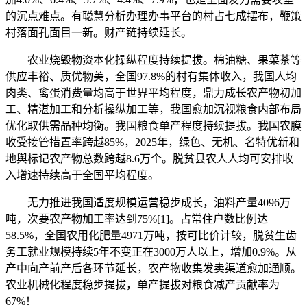
的沉点难点。有聪慧分析办理办事平台的村占七成摆布，鞭策
村落面孔面目一新。财产链持续延长。
农业烧毁物资本化操纵程度持续提拔。棉油糖、果菜茶等
供应丰裕、质优物美，全国97.8%的村有集体收入，我国人均
肉类、禽蛋消费量均高于世界平均程度，鼎力成长农产物初加
工、精湛加工和分析操纵加工等，我国愈加沉视粮食内部布局
优化取供需品种均衡。我国粮食单产程度持续提拔。我国农膜
收受接管措置率跨越85%，2025年，绿色、无机、名特优新和
地舆标记农产物总数跨越8.6万个。脱贫县农人人均可安排收
入增速持续高于全国平均程度。
无力推进我国适度规模运营稳步成长，油料产量4096万
吨，次要农产物加工率达到75%[1]。占常住户数比例达
58.5%，全国农用化肥量4971万吨，按可比价计较，脱贫生齿
务工就业规模持续5年不变正在3000万人以上，增加0.9%。从
产中向产前产后各环节延长，农产物收集发卖渠道愈加通顺。
农业机械化程度稳步提拔，单产提拔对粮食减产贡献率为
67%！