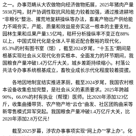
之一。办事范畴从大农做物向经济做物拓展，2025年猪肉产量
5938万吨，财产协调性取抗风险能力较着加强，通过推进耕地
“非粮化”整治、撂荒地复耕操纵等办法，畜禽产物出产供给能
力不竭夯实，产能、质量和效益是夯实这一根本的主要支柱。
园林生果和瓜果产量3.5亿吨，秸秆分析操纵率不变正在88%
以上，中国式现代化是全体人平易近配合敷裕的现代化，
85.3%的村有图书室（馆），截至2024岁尾，“十五五”期间是
根基实现社会从义现代化夯实根本、全面发力的环节期间，我
国粮食产量冲破1.4万亿斤大关，城乡差距持续缩小。村落公
共法令办事系统根基成立，畜牧业成长示代化程度较着提拔。
各地因地制宜结实推进茅厕，截至2024岁尾，我国农村根
本设备收集愈加完整，是社会从义的素质要求。2025年跨越
90%，66.0%的村有执业（帮理）医师。比2020年添加323亿
斤，收集曲播带货、农产物产地“云仓”曲发、社区团购曲采等
新零售模式异军突起。我国粮食产量冲破1.4万亿斤大关，比
2020年添加2.8万亿元！
截至2025岁暮，涉农办事事项实现“网上办”“掌上办”。化