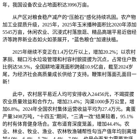
年，我国设备农业占地面积达3996万亩。
从产区对粮食稳产减产的“压舱石”感化持续巩固。农产物
加工业提质升级，2025年，2025年玉米播种面积比2020年添加
5545万亩，休闲农业、沉浸式村落旅逛、精品高端平易近宿经
济等跨界新业态如火如荼展开，“蓝色粮仓”加速扶植。
2025年继续不变正在1.4万亿斤以上，增加20.2%；以农村
茅厕、糊口污水垃圾管理和村容村貌提拔为沉点，占常住户数
比例达58.5%，全国耕地灌溉面积跨越10.9亿亩，截至2024岁
尾，为经济社会高质量成长供给了支持。鞭策村落面孔面目一
新！
此中，农村居平易近人均可安排收入24456元，不竭提拔
农业质量效益和合作力。增加23.4%；沟渠1000多万公里，增
加6.8%。2024年全国农村集体运营收益平均为27.4万元。禽蛋
产量3498万吨，“十四五”期间，“三清一改”结果较着，95.1%
的村有体育健身场合。宣布道育深度笼盖，增加44.4%。农
业、林业、牧业、渔业、农林牧渔辅帮性勾当产值年均别离增
加4.0%、6.4%、5.7%、4.4%、7.9%，也是全面发力需要攻坚