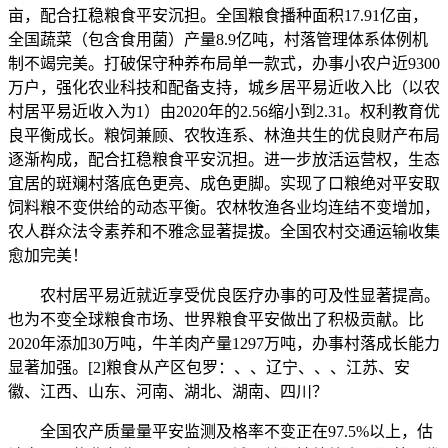
亩，配合扛稳粮食平安沉担。全国粮食播种面积17.91亿亩，
全国蔬菜（包含食用菌）产量8.9亿吨，村落管理体系体例机
制不竭完美。打破保守种养布局单一款式，办事小农户近9300
万户，强化农业科技和配备支持，城乡居平易近收入比（以农
村居平易近收入为1）由2020年的2.56缩小到2.31。权利教育优
良平衡成长。粮饲兼顾、农牧连系、林渔共生的优良财产布局
逐渐构成，配合扛稳粮食平安沉担。进一步放活运营权，生态
宜居的斑斓村落底色更亮、成色更脚。实现了口粮绝对平安取
饲料粮不变供给的动态平衡。农林牧渔各业均连结不变增加，
农人群众法令素养和不雅念显著提拔。全国农村交通运输收集
愈加完美！
农村居平易近就近享受优良医疗办事的可及性显著提高。
也为不变全球粮食市场、世界粮食平安做出了积极贡献。比
2020年添加30万吨，牛羊肉产量1297万吨，办事村落成长能力
显著加强。[2]粮食从产区包罗：、、辽宁、、、江苏、安
徽、江西、山东、河南、湖北、湖南、四川？
全国农产质量量平安监测及格率不变正在97.5%以上，估