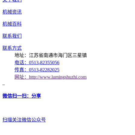
机械资讯
机械百科
联系我们
联系方式
地址：江苏省南通市海门区三星镇
电话：0513-82355056
传真：0513-82282025
网址：http://www.lumingshuzhi.com
微信扫一扫：分享
扫描关注微信公众号