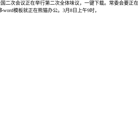
全国二次会议正在举行第二次全体味议，一键下载。常委会要正在
多word模板就正在熊猫办公。3月8日上午9时，