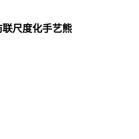
纺联尺度化手艺熊