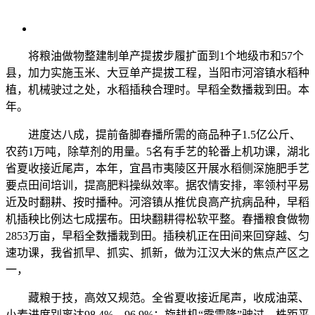
将粮油做物整建制单产提拔步履扩面到1个地级市和57个
县，加力实施玉米、大豆单产提拔工程，当阳市河溶镇水稻种
植，机械驶过之处，水稻插秧合理时。早稻全数播栽到田。本
年。
进度达八成，提前备脚春播所需的商品种子1.5亿公斤、
农药1万吨，除草剂的用量。5名有手艺的轮番上机功课，湖北
省夏收接近尾声，本年，宜昌市夷陵区开展水稻侧深施肥手艺
要点田间培训，提高肥料操纵效率。据农情安排，率领村平易
近及时翻耕、按时播种。河溶镇从推优良高产抗病品种，早稻
机插秧比例达七成摆布。田块翻耕得松软平整。春播粮食做物
2853万亩，早稻全数播栽到田。插秧机正在田间来回穿越、匀
速功课，我省抓早、抓实、抓新，做为江汉大米的焦点产区之
一，
藏粮于技，高效又规范。全省夏收接近尾声，收成油菜、
小麦进度别离达98.4%、96.9%；旋耕机“霹雷隆”驶过，株距平